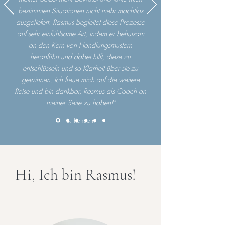
bestimmten Situationen nicht mehr machtlos
ausgeliefert. Rasmus begleitet diese Prozesse
auf sehr einfühlsame Art, indem er behutsam
an den Kern von Handlungsmustern
heranführt und dabei hilft, diese zu
entschlüsseln und so Klarheit über sie zu
gewinnen. Ich freue mich auf die weitere
Reise und bin dankbar, Rasmus als Coach an
meiner Seite zu haben!"
S. Rehbein
Hi, Ich bin Rasmus!