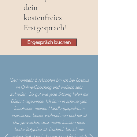
dein
kostenfreies
Erstgespräch!
Ergespräch buchen
"Seit nunmehr 6 Monaten bin ich bei Rasmus
im Online-Coaching und wirklich sehr
zufrieden. So gut wie jede Sitzung liefert mir
Erkenntnisgewinne. Ich kann in schwierigen
Situationen meinen Handlungsspielraum
inzwischen besser wahrnehmen und mir ist
klar geworden, dass meine Intuition mein
bester Ratgeber ist. Dadurch bin ich mir
meiner Selbst mehr bewusst und fühle mich