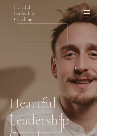
Heartful
Leadership
Coaching
Heartful
Leadership